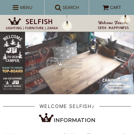
MENU
SEARCH
CART
WELCOME SELFISH♪
INFORMATION