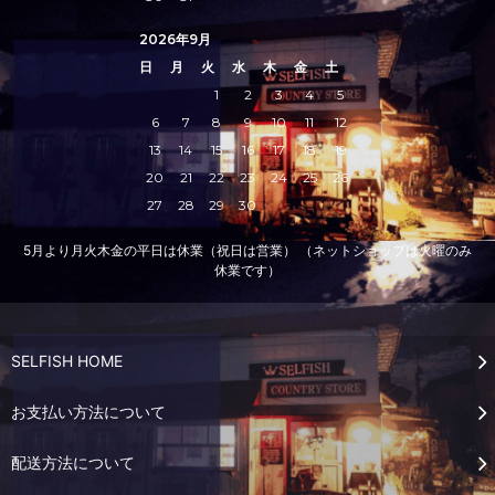
2026年9月
日
月
火
水
木
金
土
1
2
3
4
5
6
7
8
9
10
11
12
13
14
15
16
17
18
19
20
21
22
23
24
25
26
27
28
29
30
5月より月火木金の平日は休業（祝日は営業） （ネットショップは火曜のみ
休業です）
SELFISH HOME
お支払い方法について
配送方法について