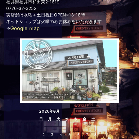
福井県福井市和田東2-1619
0776-37-3252
実店舗は水曜＋土日祝日OPEN※13-18時
ネットショップは火曜のみお休みをいただきます
Google ｍap
→
2026年8月
日
月
火
水
木
金
土
1
2
3
4
5
6
7
8