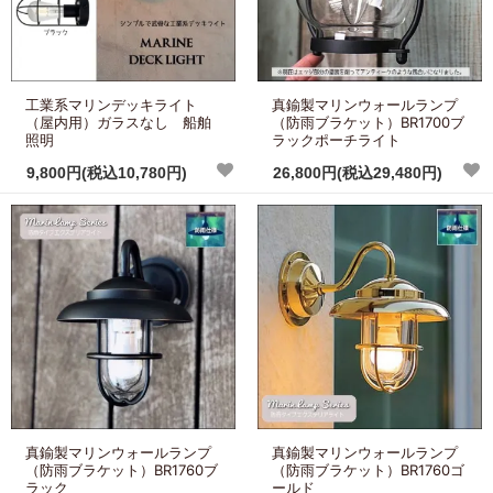
工業系マリンデッキライト
真鍮製マリンウォールランプ
（屋内用）ガラスなし 船舶
（防雨ブラケット）BR1700ブ
照明
ラックポーチライト
9,800円(税込10,780円)
26,800円(税込29,480円)
真鍮製マリンウォールランプ
真鍮製マリンウォールランプ
（防雨ブラケット）BR1760ブ
（防雨ブラケット）BR1760ゴ
ラック
ールド