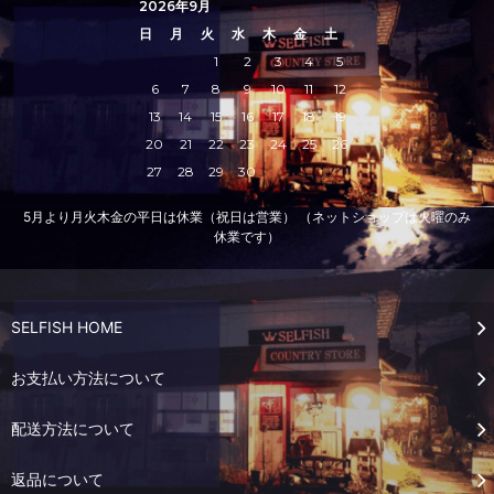
2026年9月
日
月
火
水
木
金
土
1
2
3
4
5
6
7
8
9
10
11
12
13
14
15
16
17
18
19
20
21
22
23
24
25
26
27
28
29
30
5月より月火木金の平日は休業（祝日は営業） （ネットショップは火曜のみ
休業です）
SELFISH HOME
お支払い方法について
配送方法について
返品について