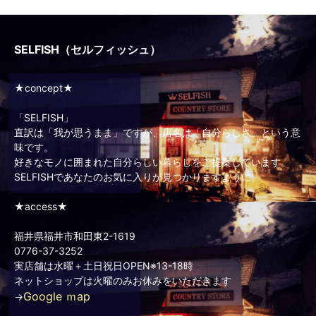
SELFISH（セルフィッシュ）
★concept★
「SELFISH」
直訳は「我が思うまま」ですが、店名は「自分らしさ」という意
味です。
好きなモノに囲まれた自分らしい暮らしをご提案しています。
SELFISHであなたのお気に入りが見つかりますように。
★access★
福井県福井市和田東2-1619
0776-37-3252
実店舗は水曜＋土日祝日OPEN※13-18時
ネットショップは火曜のみお休みをいただきます
Google ｍap
→