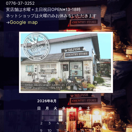
0776-37-3252
実店舗は水曜＋土日祝日OPEN※13-18時
ネットショップは火曜のみお休みをいただきます
Google ｍap
→
2026年8月
日
月
火
水
木
金
土
1
2
3
4
5
6
7
8
9
10
11
12
13
14
15