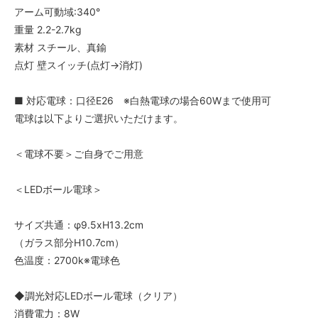
アーム可動域:340°
重量 2.2-2.7kg
素材 スチール、真鍮
点灯 壁スイッチ(点灯→消灯)
■ 対応電球：口径E26 ※白熱電球の場合60Wまで使用可
電球は以下よりご選択いただけます。
＜電球不要＞ご自身でご用意
＜LEDボール電球＞
サイズ共通：φ9.5xH13.2cm
（ガラス部分H10.7cm）
色温度：2700k※電球色
◆調光対応LEDボール電球（クリア）
消費電力：8W