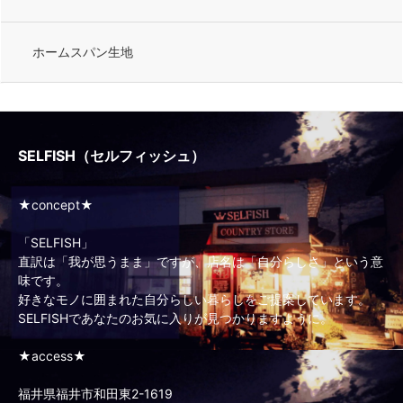
ホームスパン生地
SELFISH（セルフィッシュ）
★concept★
「SELFISH」
直訳は「我が思うまま」ですが、店名は「自分らしさ」という意
味です。
好きなモノに囲まれた自分らしい暮らしをご提案しています。
SELFISHであなたのお気に入りが見つかりますように。
★access★
福井県福井市和田東2-1619