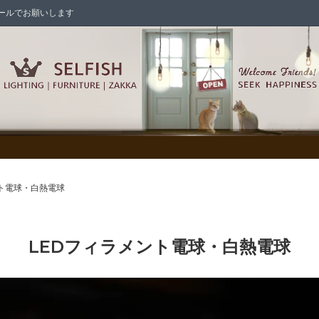
はメールでお願いします
シェード各種
シャンデリア
ント電球・白熱電球
/照明パーツ/スイッチ/電球
LEDフィラメント電球・白熱電球
ックス/メールボックス
の家具
インテリア雑貨