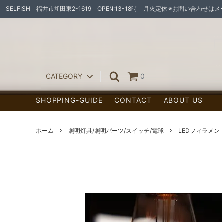
SELFISH 福井市和田東2-1619 OPEN:13-18時 月火定休 ※お問い合わせ
CATEGORY
0
SHOPPING-GUIDE
CONTACT
ABOUT US
ペンダントライト
ランプ
スポット/シーリング
ホーム
照明灯具/照明パーツ/スイッチ/電球
LEDフィラメ
ウォールランプ
照明灯具
フロアランプ（置型ランプ/センサーラ
宅配ボ
イト他）
お家作りの素材たち
オーダー家具
天然木