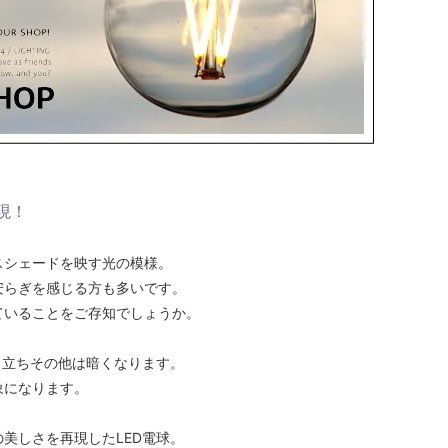
現！
スシェードを映す光の模様。
安らぎを感じる方も多いです。
ていることをご存知でしょうか。
目立ちその他は暗くなります。
象になります。
美しさを再現したLED電球。