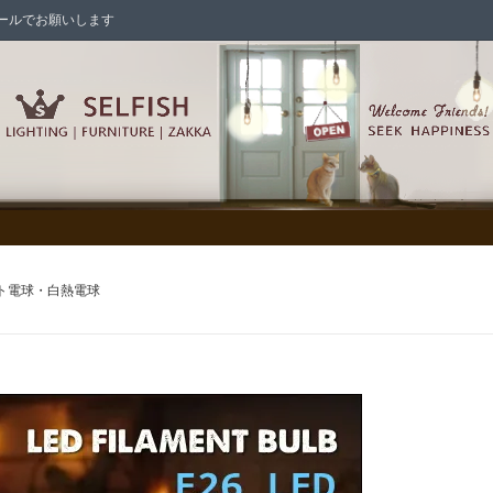
はメールでお願いします
シェード各種
シャンデリア
ント電球・白熱電球
/照明パーツ/スイッチ/電球
ックス/メールボックス
の家具
インテリア雑貨