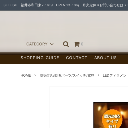
SELFISH 福井市和田東2-1619 OPEN:13-18時 月火定休 ※お問い合わせ
CATEGORY
0
SHOPPING-GUIDE
CONTACT
ABOUT US
ペンダントライト
ランプ
スポット/シーリング
HOME
照明灯具/照明パーツ/スイッチ/電球
LEDフィラメ
ウォールランプ
照明灯具
フロアランプ（置型ランプ/センサーラ
宅配ボ
イト他）
お家作りの素材たち
オーダー家具
天然木