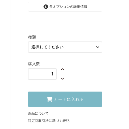
各オプションの詳細情報
Φ95mm非調光タイプ
（40Wの明るさ）
2,300円(税込2,530
円)
種類
Φ95mm調光対応タイ
プ（70Wの明るさ）
2,700円(税込2,970
円)
購入数
カートに入れる
返品について
特定商取引法に基づく表記