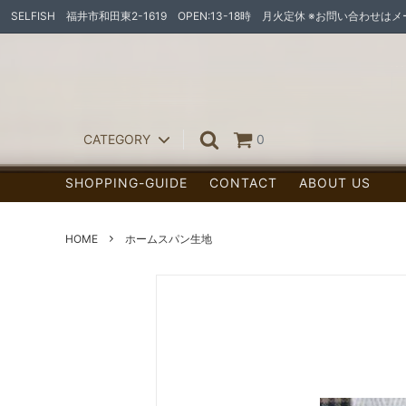
SELFISH 福井市和田東2-1619 OPEN:13-18時 月火定休 ※お問い合わせ
CATEGORY
0
SHOPPING-GUIDE
CONTACT
ABOUT US
ペンダントライト
ランプ
スポット/シーリング
HOME
ホームスパン生地
ウォールランプ
照明灯具
フロアランプ（置型ランプ/センサーラ
宅配ボ
イト他）
お家作りの素材たち
オーダー家具
天然木