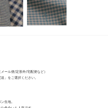
メール便/定形外/宅配便など）
配送」をご選択ください。
パン生地。
クな色合いも人気です。