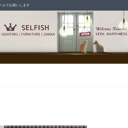
はメールでお願いします
シェード各種
シャンデリア
/照明パーツ/スイッチ/電球
ックス/メールボックス
の家具
インテリア雑貨