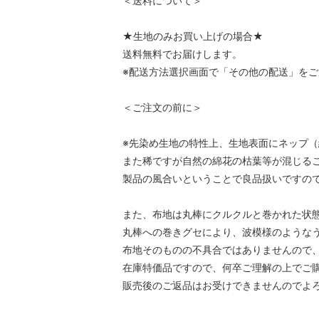
＜送料について＞
★生地のみお買い上げの場合★
送料無料でお届けします。
※配送方法選択画面で「その他の配送」を
＜ご注文の前に＞
※先染め生地の特性上、生地表面にネップ
また稀ですが自然の綿花の枯葉等が混じる
製品の風合いということで良品扱いですの
また、布地は丸棒にクルクルと巻かれた状
丸棒への巻きグセにより、波模様のような
布地そのものの不具合ではありませんので
在庫特価品ですので、何卒ご理解の上でご
販売後のご返品はお受けできませんのでよ