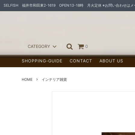
SELFISH 福井市和田東2-1619 OPEN:13-18時 月火定休 ※お問い合わせ
CATEGORY
0
SHOPPING-GUIDE
CONTACT
ABOUT US
ペンダントライト
ランプ
スポット/シーリング
HOME
インテリア雑貨
ウォールランプ
照明灯具
フロアランプ（置型ランプ/センサーラ
宅配ボ
イト他）
お家作りの素材たち
オーダー家具
天然木