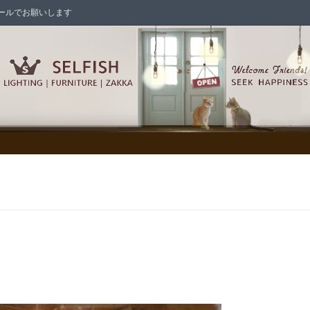
はメールでお願いします
シェード各種
シャンデリア
/照明パーツ/スイッチ/電球
ックス/メールボックス
の家具
インテリア雑貨