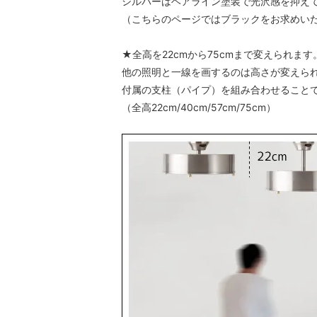
シルバーはヘアライン塗装で光沢感を抑え
（こちらのページではブラックをお求めい
★全高を22cmから75cmまで変えられます
他の照明と一線を画するのは高さが変えら
付属の支柱（パイプ）を組み合わせること
（全高22cm/40cm/57cm/75cm）