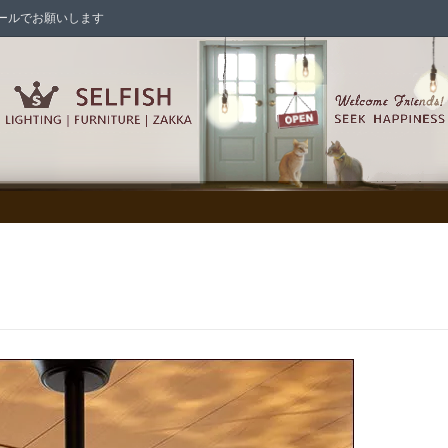
はメールでお願いします
シェード各種
シャンデリア
/照明パーツ/スイッチ/電球
ックス/メールボックス
の家具
インテリア雑貨