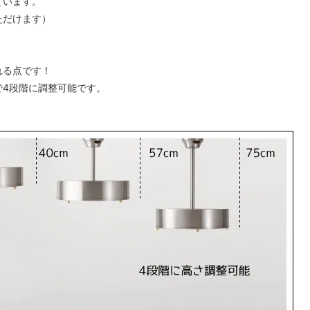
ています。
ただけます）
。
れる点です！
で4段階に調整可能です。