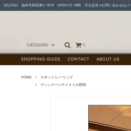
SELFISH 福井市和田東2-1619 OPEN:13-18時 月火定休 ※お問い合わせ
CATEGORY
0
SHOPPING-GUIDE
CONTACT
ABOUT US
ペンダントライト
ランプ
スポット/シーリング
HOME
スポット/シーリング
ヴィンテージテイストの照明
ウォールランプ
照明灯具
フロアランプ（置型ランプ/センサーラ
宅配ボ
イト他）
お家作りの素材たち
オーダー家具
天然木