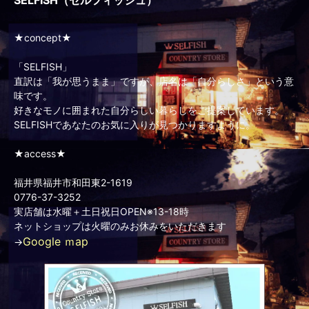
★concept★
「SELFISH」
直訳は「我が思うまま」ですが、店名は「自分らしさ」という意
味です。
好きなモノに囲まれた自分らしい暮らしをご提案しています。
SELFISHであなたのお気に入りが見つかりますように。
★access★
福井県福井市和田東2-1619
0776-37-3252
実店舗は水曜＋土日祝日OPEN※13-18時
ネットショップは火曜のみお休みをいただきます
Google ｍap
→