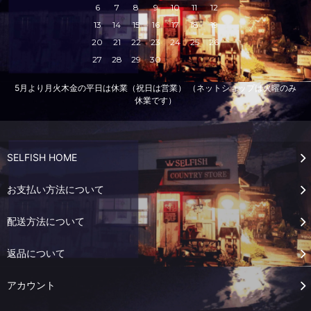
6
7
8
9
10
11
12
13
14
15
16
17
18
19
20
21
22
23
24
25
26
27
28
29
30
5月より月火木金の平日は休業（祝日は営業） （ネットショップは火曜のみ
休業です）
SELFISH HOME
お支払い方法について
配送方法について
返品について
アカウント